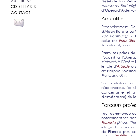
AUDITIONS
rusée
de Janáček e
(Madama Butterfly)
CD RELEASES
d’Opéra d’Alden-Bie
CONTACT
Actualités
Prochainement Denz
d'Alban Berg à La 
von Homburg)
de 
celui du
Prinz St
Maastricht, un ouvr
Parmi ses prises d
Puccini) à l'Opera
(Salomé)
à l'Opéra B
le rôle
d'
Aristide
lor
de Philippe Boesman
Rosenkavalier.
Sur invitation 
néerlandaise, l'art
concertante et à
d'Amsterdam) de l'
Parcours profe
Tout commence au s
notamment ses débu
Roberto
(Maria Stu
intègre les jeunes 
de Flandre puis c