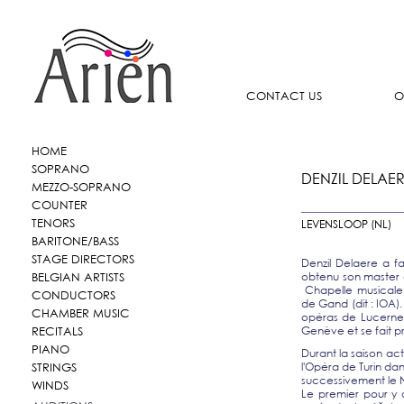
CONTACT US
O
HOME
SOPRANO
DENZIL DELAER
MEZZO-SOPRANO
COUNTER
TENORS
LEVENSLOOP (NL)
BARITONE/BASS
STAGE DIRECTORS
Denzil Delaere a fa
BELGIAN ARTISTS
obtenu son master d
Chapelle musicale 
CONDUCTORS
de Gand (dit : IOA).
CHAMBER MUSIC
opéras de Lucerne,
RECITALS
Genève et se fait p
PIANO
Durant la saison act
l'Opéra de Turin dan
STRINGS
successivement le 
WINDS
Le premier pour y