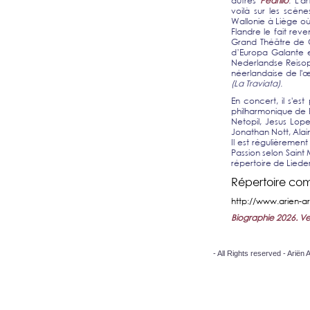
autres
Pedrillo
. L'a
voilà sur les scèn
Wallonie à Liège où
Flandre le fait rev
Grand Théâtre de
d’Europa Galante 
Nederlandse Reisop
néerlandaise de l'œ
(La Traviata)
.
En concert, il s'es
philharmonique de B
Netopil, Jesus Lope
Jonathan Nott, Alai
Il est régulièrement
Passion selon Saint
répertoire de Lied
Répertoire co
http://www.arien-ar
Biographie 2026. Veu
- All Rights reserved - Arië